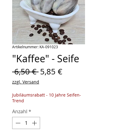
Artikelnummer: KA-091023
"Kaffee" - Seife
Standardpreis
Sale-
 6,50 € 
5,85 €
Preis
zzgl. Versand
Jubiläumsrabatt - 10 Jahre Seifen-
Trend
Anzahl
*