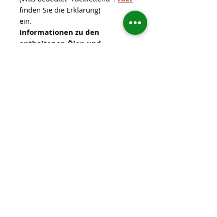
finden Sie die Erklärung)
ein.
Informationen zu den
enthaltenen Ölen und
Pflegestoffen finden Sie
HIER
Handgemachte Einzelstücke Alle
unsere Seifen werden in kleinen
Chargen sorgfältig von Hand
gesiedet. Jedes Stück ist dadurch
ein echtes Unikat – leichte
Abweichungen in Farbe oder
Muster gegenüber der Abbildung
sind ganz natürlich und
unterstreichen die individuelle
Handarbeit.
Gewicht: