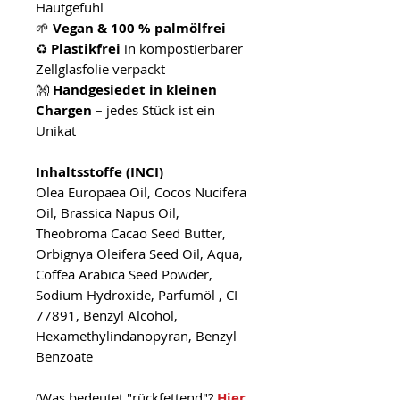
Hautgefühl
🌱
Vegan & 100 % palmölfrei
♻️
Plastikfrei
in kompostierbarer
Zellglasfolie verpackt
👐
Handgesiedet in kleinen
Chargen
– jedes Stück ist ein
Unikat
Inhaltsstoffe (INCI)
Olea Europaea Oil, Cocos Nucifera
Oil, Brassica Napus Oil,
Theobroma Cacao Seed Butter,
Orbignya Oleifera Seed Oil, Aqua,
Coffea Arabica Seed Powder,
Sodium Hydroxide, Parfumöl , CI
77891, Benzyl Alcohol,
Hexamethylindanopyran, Benzyl
Benzoate
(Was bedeutet "rückfettend"?
Hier