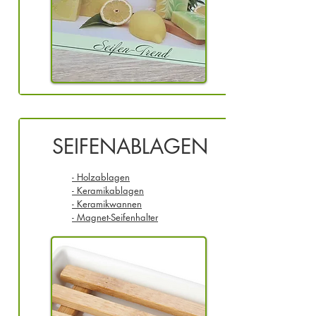
SEIFENABLAGEN
- Holzablagen
- Keramikablagen
- Keramikwannen
- Magnet-Seifenhalter