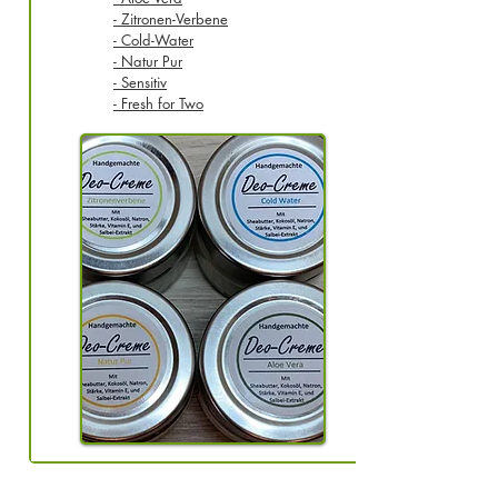
- Zitronen-Verbene
- Cold-Water
- Natur Pur
-
Sensitiv
- Fresh for Two