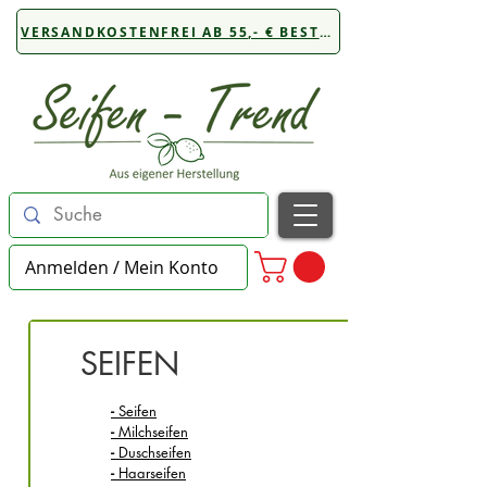
VERSANDKOSTENFREI AB 55,- € BESTELLWERT
Anmelden / Mein Konto
SEIFEN
-
Seifen
-
Milchseifen
-
Duschseifen
-
Haarseifen