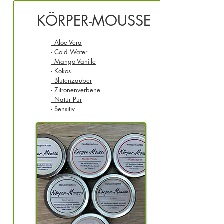
KÖRPER-MOUSSE
- Aloe Vera
- Cold Water
- Mango-Vanille
- Kokos
- Blütenzauber
- Zitronenverbene
- Natur Pur
- Sensitiv