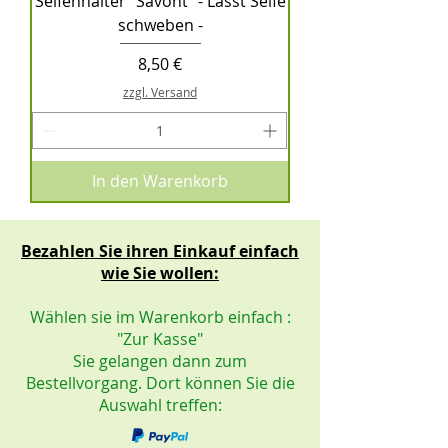
Seifenhalter "Savont" - Lässt Seife
schweben -
Preis
8,50 €
zzgl. Versand
In den Warenkorb
Bezahlen Sie ihren Einkauf einfach
wie Sie wollen:
Wählen sie im Warenkorb einfach :
"Zur Kasse"
Sie gelangen dann zum
Bestellvorgang. Dort können Sie die
Auswahl treffen: