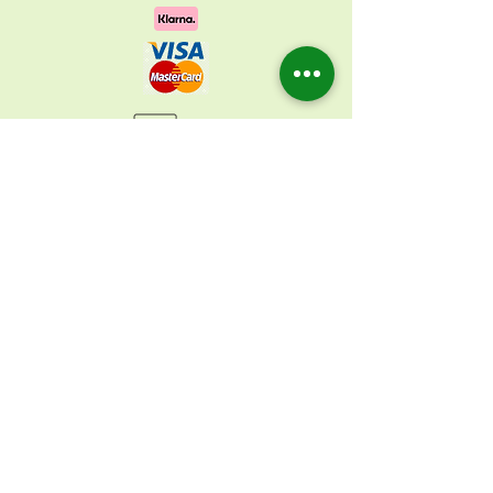
Faire Versandkosten – Transparenz
und Sicherheit für Ihre Bestellung
Bei uns profitieren Sie von einer fairen
Versandkostenpauschale – ohne
versteckte Gebühren!
🔹 Bis zu einem Bestellwert von 54,99 €
versenden wir Ihre Bestellung versichert
und mit Sendungsverfolgung über DPD
oder DHL/Deutsche Post:
✔ 4,80 € Pauschale mit DPD
✔ 5,90 € Pauschale mit DHL/Post