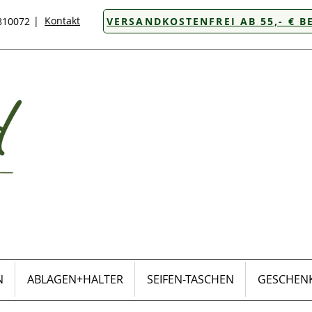
|
Kontakt
8810072
VERSANDKOSTENFREI AB 55,- € B
N
ABLAGEN+HALTER
SEIFEN-TASCHEN
GESCHENK