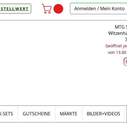
Anmelden / Mein Konto
ESTELLWERT
MTG S
Witzenhä
Geöffnet j
von 13.00
-SETS
GUTSCHEINE
MÄRKTE
BILDER+VIDEOS