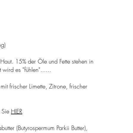
ng)
 Haut. 15% der Öle und Fette stehen in
 wird es "fühlen"......
frischer Limette, Zitrone, frischer
n Sie
HIER
utter (Butyrospermum Parkii Butter),