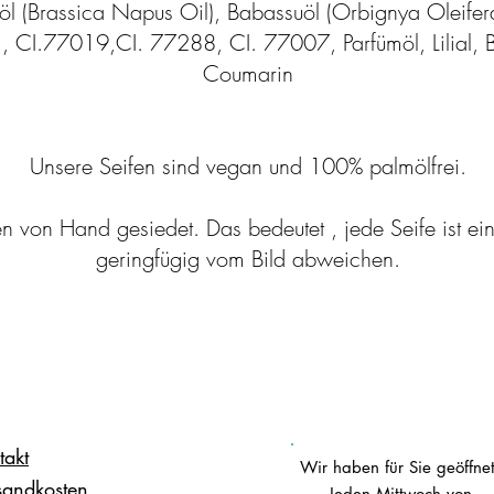
söl (Brassica Napus Oil), Babassuöl (Orbignya Oleife
CI.77019,CI. 77288, CI. 77007, Parfümöl, Lilial, Ben
Coumarin
Unsere Seifen sind vegan und 100% palmölfrei.
n von Hand gesiedet. Das bedeutet , jede Seife ist ein
geringfügig vom Bild abweichen.
takt
Wir haben für Sie geöffnet
sandkosten
Jeden Mittwoch von