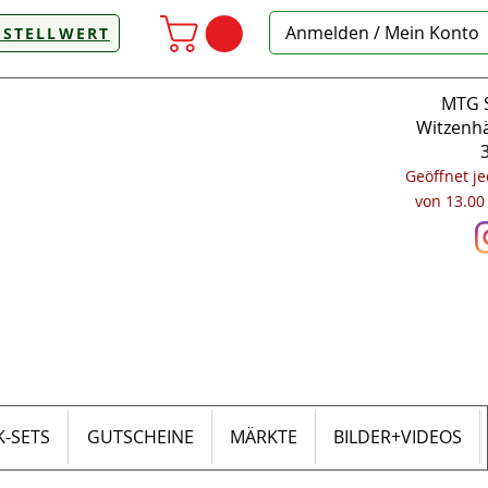
Anmelden / Mein Konto
ESTELLWERT
MTG S
Witzenhä
Geöffnet j
von 13.00
-SETS
GUTSCHEINE
MÄRKTE
BILDER+VIDEOS