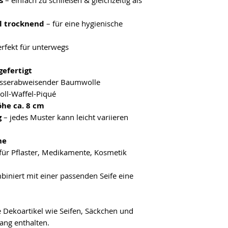
s
– einfach zu schließen & gleichzeitig als
ll trocknend
– für eine hygienische
rfekt für unterwegs
gefertigt
asserabweisender Baumwolle
ll-Waffel-Piqué
öhe ca. 8 cm
g
– jedes Muster kann leicht variieren
he
 für Pflaster, Medikamente, Kosmetik
iniert mit einer passenden Seife eine
 Dekoartikel wie Seifen, Säckchen und
ang enthalten.