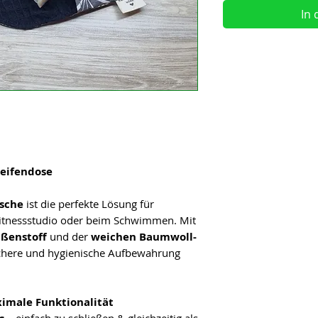
In
 Seifendose
asche
ist die perfekte Lösung für
Fitnessstudio oder beim Schwimmen. Mit
ßenstoff
und der
weichen Baumwoll-
sichere und hygienische Aufbewahrung
imale Funktionalität