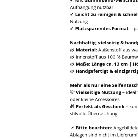
✔
Mit Gummiband-Verschlus
Aufhängung nutzbar
✔
Leicht zu reinigen & schne
Nutzung
✔
Platzsparendes Format
– pe
Nachhaltig, vielseitig & hand
🌿
Material:
Außenstoff aus w
🌿 Innenstoff aus 100 % Baumwo
🌿
Maße:
Länge ca. 13 cm | H
🌿
Handgefertigt & einzigarti
Mehr als nur eine Seifentasc
💡
Vielseitige Nutzung
– ideal
oder kleine Accessoires
🎁
Perfekt als Geschenk
– komb
stilvolle Überraschung
📌
Bitte beachten:
Abgebildete
Ablagen sind nicht im Lieferumf