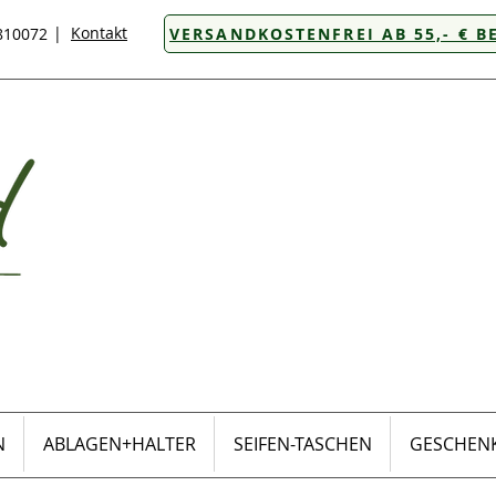
|
Kontakt
8810072
VERSANDKOSTENFREI AB 55,- € B
N
ABLAGEN+HALTER
SEIFEN-TASCHEN
GESCHENK