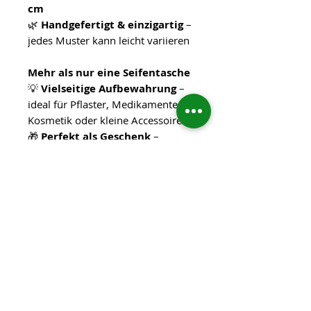
cm
🌿
Handgefertigt & einzigartig
–
jedes Muster kann leicht variieren
Mehr als nur eine Seifentasche
💡
Vielseitige Aufbewahrung
–
ideal für Pflaster, Medikamente,
Kosmetik oder kleine Accessoires
🎁
Perfekt als Geschenk
–
kombiniert mit einer passenden
Seife eine wundervolle
Überraschung
📌
Bitte beachten:
Abgebildete
Dekoartikel wie Seifen, Säckchen
und Ablagen sind nicht im
Lieferumfang enthalten.
Eine stilvolle & praktische Lösung