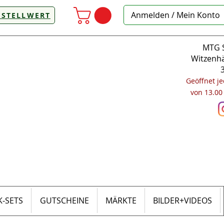
Anmelden / Mein Konto
ESTELLWERT
MTG S
Witzenhä
Geöffnet j
von 13.00
-SETS
GUTSCHEINE
MÄRKTE
BILDER+VIDEOS