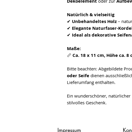
Dekoelement
oder zur
Aufbew
Natürlich & vielseitig
✔
Unbehandeltes Holz
– natu
✔
Elegante Naturfaser-Korde
✔
Ideal als dekorative Seif
Maße:
📏
Ca. 18 x 11 cm, Höhe ca. 8
Bitte beachten: Abgebildete Pr
oder Seife
dienen ausschließlic
Lieferumfang enthalten.
Ein wunderschöner, natürlicher 
stilvolles Geschenk.
Impressum
Kon