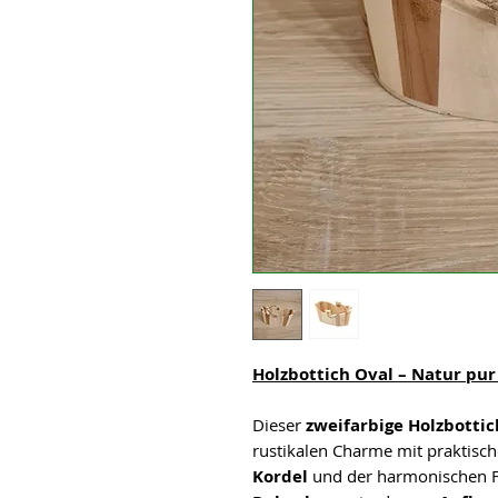
Holzbottich Oval – Natur pur 
Dieser
zweifarbige Holzbottic
rustikalen Charme mit praktische
Kordel
und der harmonischen F