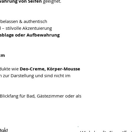
ahrung von Seifen
geeignet.
rbelassen & authentisch
l
– stilvolle Akzentuierung
enablage oder Aufbewahrung
 cm
odukte wie
Deo-Creme, Körper-Mousse
h zur Darstellung und sind nicht im
Blickfang für Bad, Gästezimmer oder als
takt