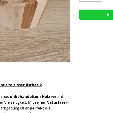
In
mit zeitloser Ästhetik
h
aus
unbehandeltem Holz
vereint
r Vielseitigkeit. Mit seiner
Naturfaser-
arbgebung ist er
perfekt als