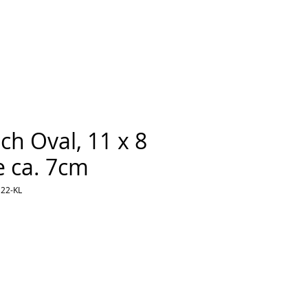
ch Oval, 11 x 8
 ca. 7cm
122-KL