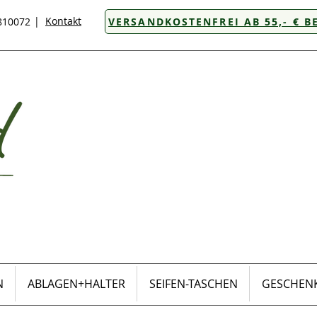
|
Kontakt
8810072
VERSANDKOSTENFREI AB 55,- € B
N
ABLAGEN+HALTER
SEIFEN-TASCHEN
GESCHENK