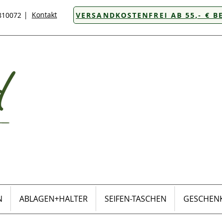
|
Kontakt
8810072
VERSANDKOSTENFREI AB 55,- € B
N
ABLAGEN+HALTER
SEIFEN-TASCHEN
GESCHENK