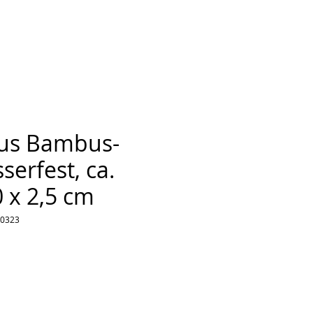
aus Bambus-
serfest, ca.
0 x 2,5 cm
30323