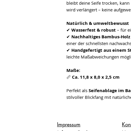
bleibt deine Seife trocken, kann
wird verlängert – keine aufgewe
Natürlich & umweltbewusst
✔
Wasserfest & robust
– für e
✔
Nachhaltiges Bambus-Holz
einer der schnellsten nachwac
✔
Handgefertigt aus einem S
leichte Maßabweichungen mögl
Maße:
📏
Ca. 11,8 x 8,0 x 2,5 cm
Perfekt als
Seifenablage im Ba
stilvoller Blickfang mit natürlich
Impressum
Kon