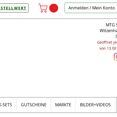
Anmelden / Mein Konto
ESTELLWERT
MTG S
Witzenhä
Geöffnet j
von 13.00
-SETS
GUTSCHEINE
MÄRKTE
BILDER+VIDEOS