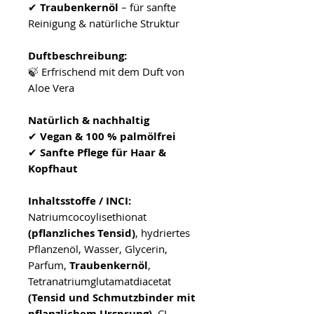
✔
Traubenkernöl
– für sanfte
Reinigung & natürliche Struktur
Duftbeschreibung:
🍃 Erfrischend mit dem Duft von
Aloe Vera
Natürlich & nachhaltig
✔
Vegan & 100 % palmölfrei
✔
Sanfte Pflege für Haar &
Kopfhaut
Inhaltsstoffe / INCI:
Natriumcocoylisethionat
(pflanzliches Tensid)
, hydriertes
Pflanzenöl, Wasser, Glycerin,
Parfum,
Traubenkernöl
,
Tetranatriumglutamatdiacetat
(Tensid und Schmutzbinder mit
pflanzlichem Ursprung)
, CI