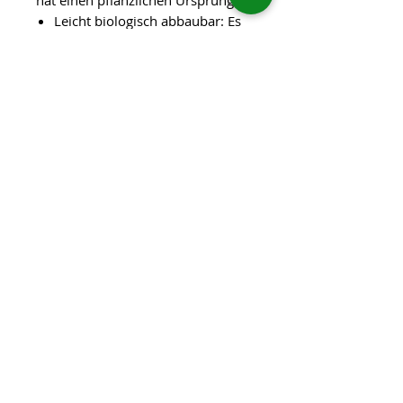
hat einen pflanzlichen Ursprung.
Leicht biologisch abbaubar: Es
zerfällt sehr schnell in der Natur
und reichert sich nicht an.
Hautverträglich: Der Inhaltsstoff
gilt als sicher, nicht irritierend
und ist daher auch für
empfindliche Haut oder
Naturkosmetik gut geeignet.
Reinigungskraft: In Seifen und
Shampoos bindet es Kalk aus
dem Wasser und verhindert
dass die Reinigungswirkung
geschwächt wird
Informationen zu den
Inhaltsstoffen finden Sie
HIER
Einzelstücke:
Alle festen Shampoos werden