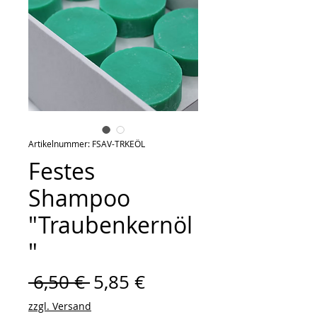
Artikelnummer: FSAV-TRKEÖL
Festes
Shampoo
"Traubenkernöl
"
Standardpreis
Sale-
 6,50 € 
5,85 €
Preis
zzgl. Versand